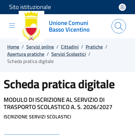
Sito istituzionale
Salta e vai al contenuto
Salta e vai al footer
Unione Comuni
Basso Vicentino
Home
/
Servizi online
/
Cittadini
/
Pratiche
/
Apertura pratiche
/
Servizi Scolastici
/
Scheda pratica digitale
Scheda pratica digitale
MODULO DI ISCRIZIONE AL SERVIZIO DI
TRASPORTO SCOLASTICO A. S. 2026/2027
ISCRIZIONE SERVIZI SCOLASTICI